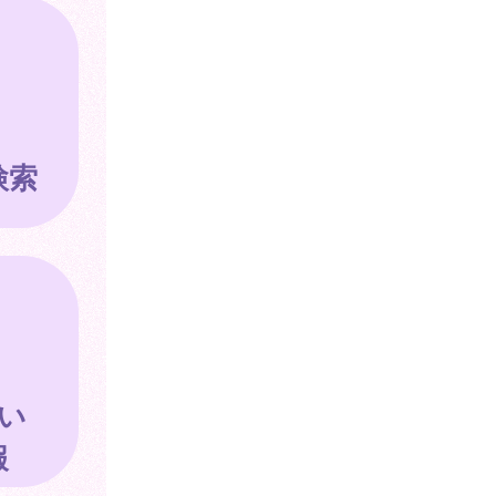
検索
い
報