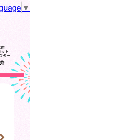
nguage
▼