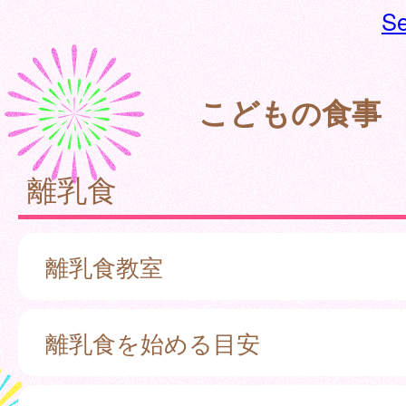
Se
こどもの食事
離乳食
離乳食教室
離乳食を始める目安