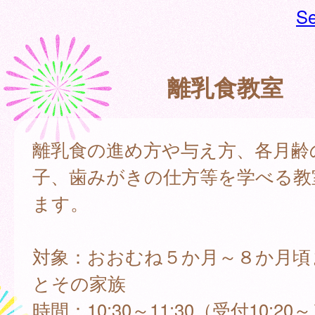
Se
離乳食教室
離乳食の進め方や与え方、各月齢
子、歯みがきの仕方等を学べる教
ます。
対象：おおむね５か月～８か月頃
とその家族
時間：10:30～11:30（受付10:20