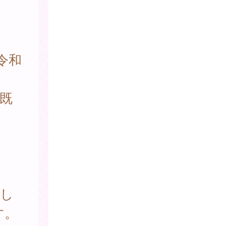
令和
既
置し
す。