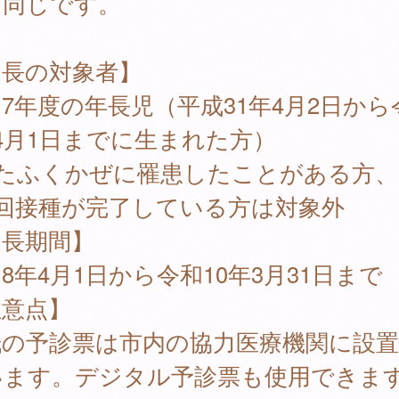
と同じです。
延長の対象者】
7年度の年長児（平成31年4月2日から
4月1日までに生まれた方）
おたふくかぜに罹患したことがある方、
2回接種が完了している方は対象外
延長期間】
8年4月1日から令和10年3月31日まで
注意点】
紙の予診票は市内の協力医療機関に設
います。デジタル予診票も使用できま