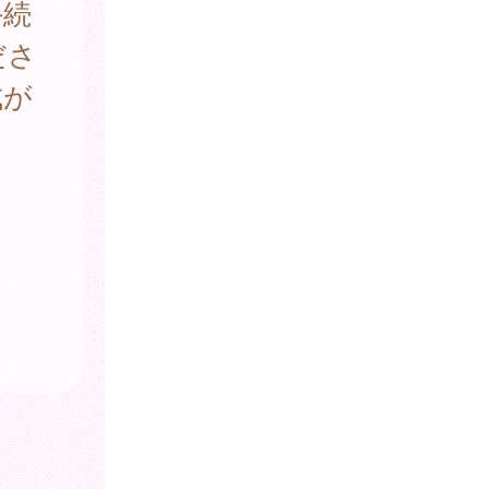
手続
ださ
成が