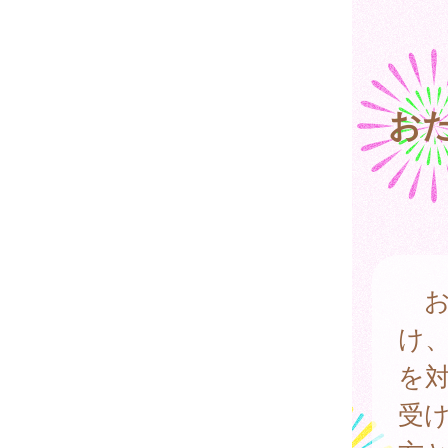
お
お
け
を
受