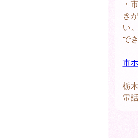
・
き
い
で
市
栃
電