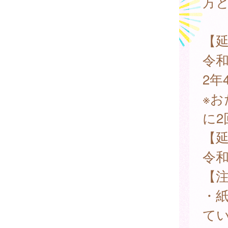
方
【
令和
2年
※
に
【
令和
【
・
て