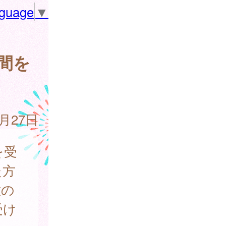
nguage
▼
間を
3月27日
を受
た方
種の
受け