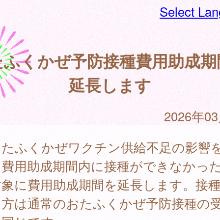
Select La
たふくかぜ予防接種費用助成期
延長します
2026年0
たふくかぜワクチン供給不足の影響
、費用助成期間内に接種ができなかっ
対象に費用助成期間を延長します。接
け方は通常のおたふくかぜ予防接種の