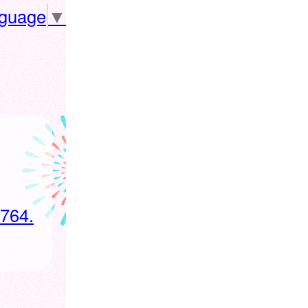
nguage
▼
3764.