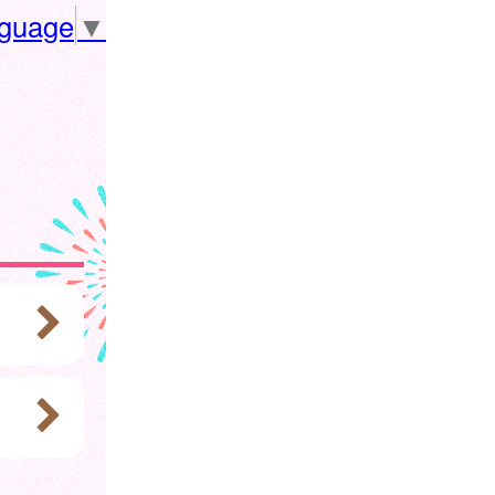
nguage
▼