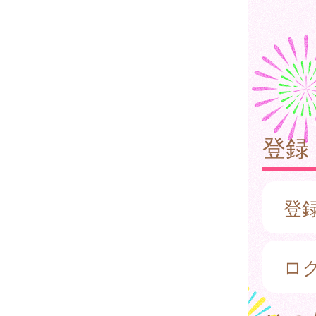
登録
登
ロ