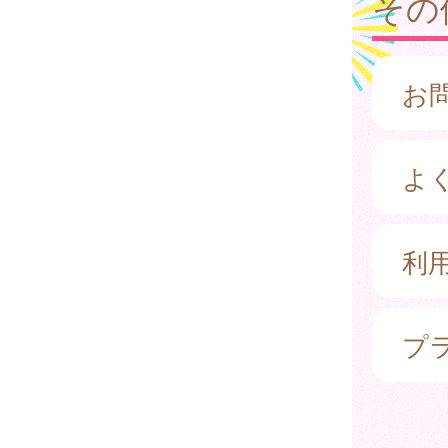
その
お
よ
利
プ