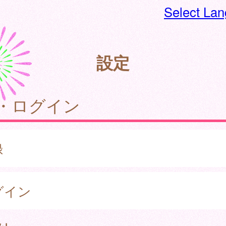
Select La
設定
・ログイン
録
グイン