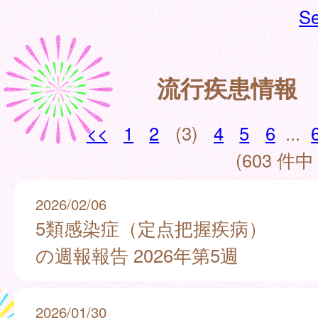
Se
流行疾患情報
<<
1
2
(3)
4
5
6
...
(603 件中 
2026/02/06
5類感染症（定点把握疾病）
の週報報告 2026年第5週
2026/01/30