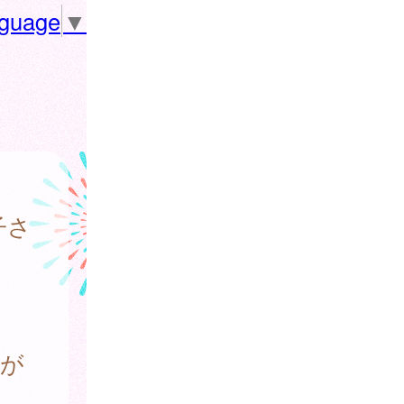
nguage
▼
子さ
隔が