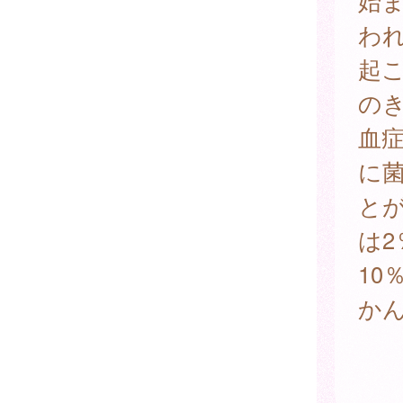
始
わ
起
の
血
に
と
は
10
か