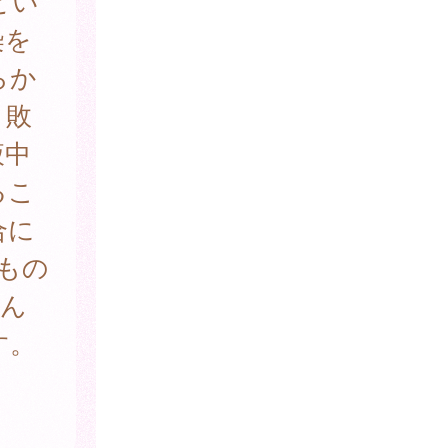
とい
染を
らか
、敗
液中
るこ
合に
もの
てん
す。