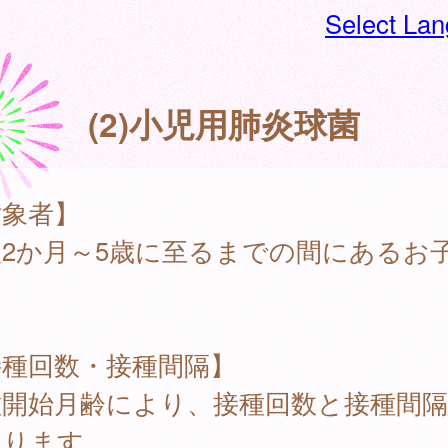
Select La
(2)小児用肺炎球菌
対象者】
後2か月～5歳に至るまでの間にあるお
接種回数・接種間隔】
種開始月齢により、接種回数と接種間
なります。