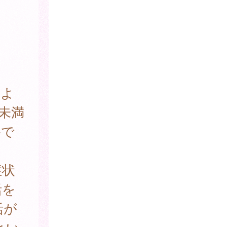
によ
未満
要で
症状
活を
活が