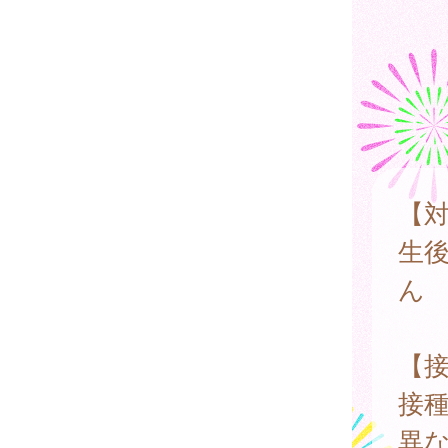
【
生
ん
【
接
異