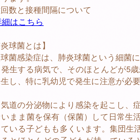
種回数と接種間隔について
詳細はこちら
肺炎球菌とは】
炎球菌感染症は、肺炎球菌という細菌
て発生する病気で、そのほとんどが5歳
発生し、特に乳幼児で発生に注意が必
。
に気道の分泌物により感染を起こし、
ないまま菌を保有（保菌）して日常生
っている子どもも多くいます。集団生