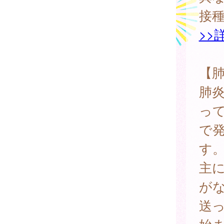
接
>>
【
肺
っ
で
す
主
が
送