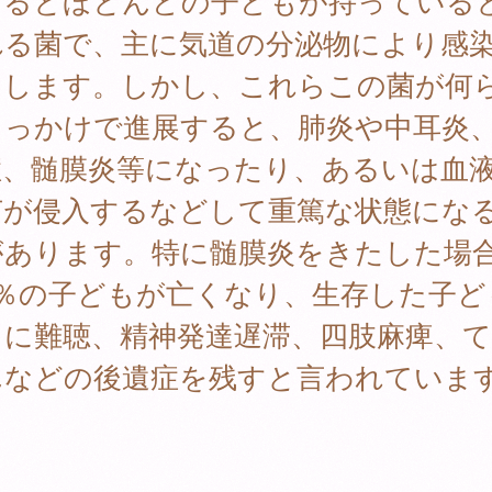
まるとほとんどの子どもが持っている
れる菌で、主に気道の分泌物により感
こします。しかし、これらこの菌が何
きっかけで進展すると、肺炎や中耳炎
症、髄膜炎等になったり、あるいは血
菌が侵入するなどして重篤な状態にな
があります。特に髄膜炎をきたした場
2％の子どもが亡くなり、生存した子ど
％に難聴、精神発達遅滞、四肢麻痺、
んなどの後遺症を残すと言われていま